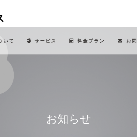
ついて
サービス
料金プラン
お
お
知
ら
せ